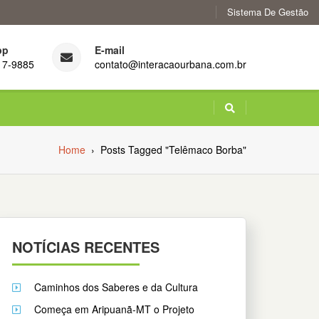
Sistema De Gestão
pp
E-mail
17-9885
contato@interacaourbana.com.br
Home
›
Posts Tagged "Telêmaco Borba"
NOTÍCIAS RECENTES
Caminhos dos Saberes e da Cultura
Começa em Aripuanã-MT o Projeto