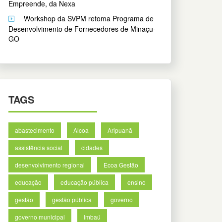
Empreende, da Nexa
Workshop da SVPM retoma Programa de
Desenvolvimento de Fornecedores de Minaçu-
GO
TAGS
abastecimento
Alcoa
Aripuanã
assistência social
cidades
desenvolvimento regional
Ecoa Gestão
educação
educação pública
ensino
gestão
gestão pública
governo
governo municipal
Imbaú