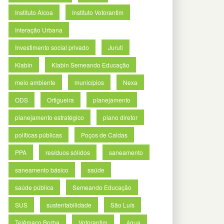
Instituto Alcoa
Instituto Votorantim
Interação Urbana
Investimento social privado
Juruti
Klabin
Klabin Semeando Educação
meio ambiente
municípios
Nexa
ODS
Ortigueira
planejamento
planejamento estratégico
plano diretor
políticas públicas
Poços de Caldas
PPA
resíduos sólidos
saneamento
saneamento básico
saúde
saúde pública
Semeando Educação
SUS
sustentabilidade
São Luís
Telêmaco Borba
Votorantim
água