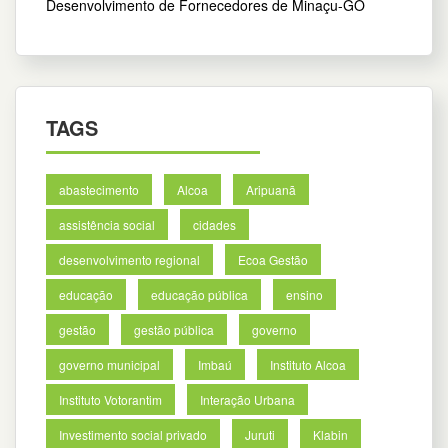
Desenvolvimento de Fornecedores de Minaçu-GO
TAGS
abastecimento
Alcoa
Aripuanã
assistência social
cidades
desenvolvimento regional
Ecoa Gestão
educação
educação pública
ensino
gestão
gestão pública
governo
governo municipal
Imbaú
Instituto Alcoa
Instituto Votorantim
Interação Urbana
Investimento social privado
Juruti
Klabin