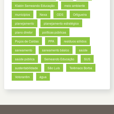
Klabin Semeando Educação
meio ambiente
municípios
Nexa
ODS
Ortigueira
planejamento
planejamento estratégico
plano diretor
políticas públicas
Poços de Caldas
PPA
resíduos sólidos
saneamento
saneamento básico
saúde
saúde pública
Semeando Educação
SUS
sustentabilidade
São Luís
Telêmaco Borba
Votorantim
água