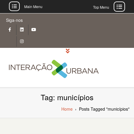
Main Menu
Top Menu
Skip
Siga-nos
to
content
Tag: municípios
Home
›
Posts Tagged "municípios"