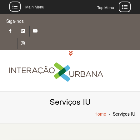
Main Menu
Top Menu
Skip
Siga-nos
to
content
Serviços IU
Home
›
Serviços IU