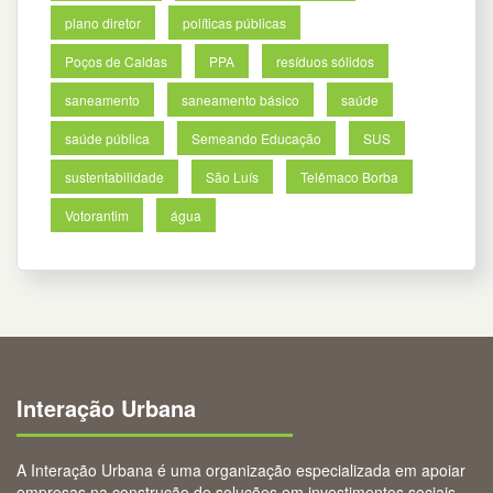
plano diretor
políticas públicas
Poços de Caldas
PPA
resíduos sólidos
saneamento
saneamento básico
saúde
saúde pública
Semeando Educação
SUS
sustentabilidade
São Luís
Telêmaco Borba
Votorantim
água
Interação Urbana
A Interação Urbana é uma organização especializada em apoiar
empresas na construção de soluções em investimentos sociais