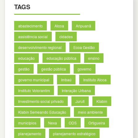
TAGS
abastecimento
Alcoa
Aripuanã
assistência social
cidades
desenvolvimento regional
Ecoa Gestão
educação
educação pública
ensino
gestão
gestão pública
governo
governo municipal
Imbaú
Instituto Alcoa
Instituto Votorantim
Interação Urbana
Investimento social privado
Juruti
Klabin
Klabin Semeando Educação
meio ambiente
municípios
Nexa
ODS
Ortigueira
planejamento
planejamento estratégico