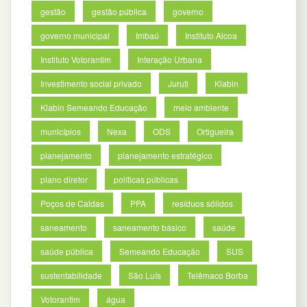
gestão
gestão pública
governo
governo municipal
Imbaú
Instituto Alcoa
Instituto Votorantim
Interação Urbana
Investimento social privado
Juruti
Klabin
Klabin Semeando Educação
meio ambiente
municípios
Nexa
ODS
Ortigueira
planejamento
planejamento estratégico
plano diretor
políticas públicas
Poços de Caldas
PPA
resíduos sólidos
saneamento
saneamento básico
saúde
saúde pública
Semeando Educação
SUS
sustentabilidade
São Luís
Telêmaco Borba
Votorantim
água