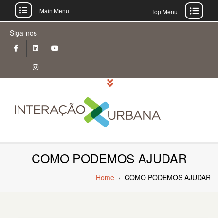
Main Menu
Top Menu
Skip
Siga-nos
to
content
COMO PODEMOS AJUDAR
Home
›
COMO PODEMOS AJUDAR