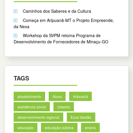
Caminhos dos Saberes e da Cultura
Começa em Aripuanã-MT o Projeto Empreende,
da Nexa
Workshop da SVPM retoma Programa de
Desenvolvimento de Fornecedores de Minaçu-GO
TAGS
abastecimento
Alcoa
Aripuanã
assistência social
cidades
desenvolvimento regional
Ecoa Gestão
educação
educação pública
ensino