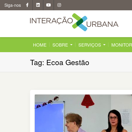
Skip
Siga-nos
to
content
HOME
SOBRE
SERVIÇOS
MONITOR
Tag: Ecoa Gestão