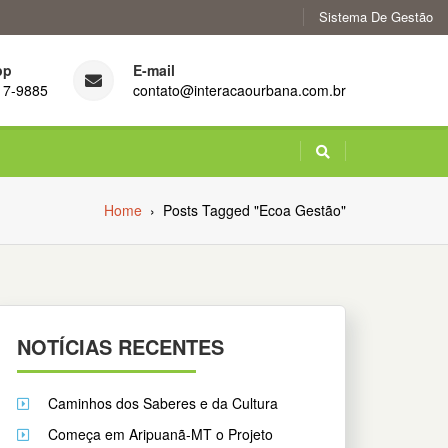
Sistema De Gestão
pp
E-mail
17-9885
contato@interacaourbana.com.br
Home
›
Posts Tagged "Ecoa Gestão"
NOTÍCIAS RECENTES
Caminhos dos Saberes e da Cultura
Começa em Aripuanã-MT o Projeto