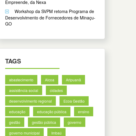
Empreende, da Nexa
Workshop da SVPM retoma Programa de
Desenvolvimento de Fornecedores de Minaçu-
GO
TAGS
abastecimento
Alcoa
Aripuanã
assistência social
cidades
desenvolvimento regional
Ecoa Gestão
educação
educação pública
ensino
gestão
gestão pública
governo
governo municipal
Imbaú