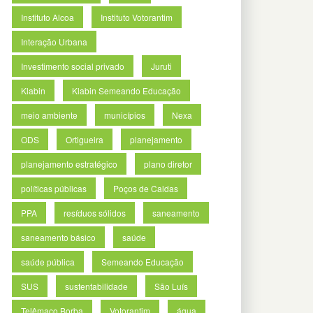
Instituto Alcoa
Instituto Votorantim
Interação Urbana
Investimento social privado
Juruti
Klabin
Klabin Semeando Educação
meio ambiente
municípios
Nexa
ODS
Ortigueira
planejamento
planejamento estratégico
plano diretor
políticas públicas
Poços de Caldas
PPA
resíduos sólidos
saneamento
saneamento básico
saúde
saúde pública
Semeando Educação
SUS
sustentabilidade
São Luís
Telêmaco Borba
Votorantim
água