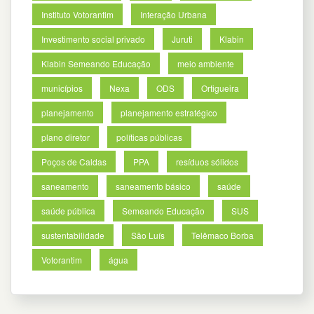
Instituto Votorantim
Interação Urbana
Investimento social privado
Juruti
Klabin
Klabin Semeando Educação
meio ambiente
municípios
Nexa
ODS
Ortigueira
planejamento
planejamento estratégico
plano diretor
políticas públicas
Poços de Caldas
PPA
resíduos sólidos
saneamento
saneamento básico
saúde
saúde pública
Semeando Educação
SUS
sustentabilidade
São Luís
Telêmaco Borba
Votorantim
água