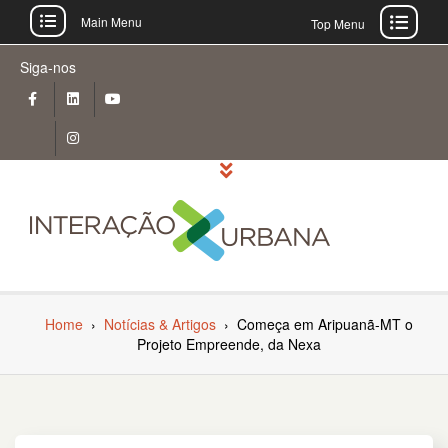
Main Menu
Top Menu
Skip
Siga-nos
to
content
Home
›
Notícias & Artigos
›
Começa em Aripuanã-MT o
Projeto Empreende, da Nexa