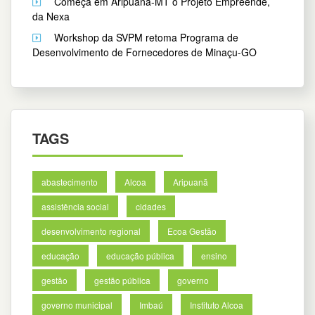
Começa em Aripuanã-MT o Projeto Empreende,
da Nexa
Workshop da SVPM retoma Programa de
Desenvolvimento de Fornecedores de Minaçu-GO
TAGS
abastecimento
Alcoa
Aripuanã
assistência social
cidades
desenvolvimento regional
Ecoa Gestão
educação
educação pública
ensino
gestão
gestão pública
governo
governo municipal
Imbaú
Instituto Alcoa