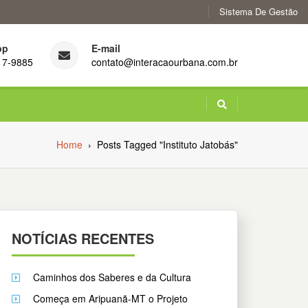
Sistema De Gestão
pp
E-mail
17-9885
contato@interacaourbana.com.br
Home
›
Posts Tagged "Instituto Jatobás"
NOTÍCIAS RECENTES
Caminhos dos Saberes e da Cultura
Começa em Aripuanã-MT o Projeto