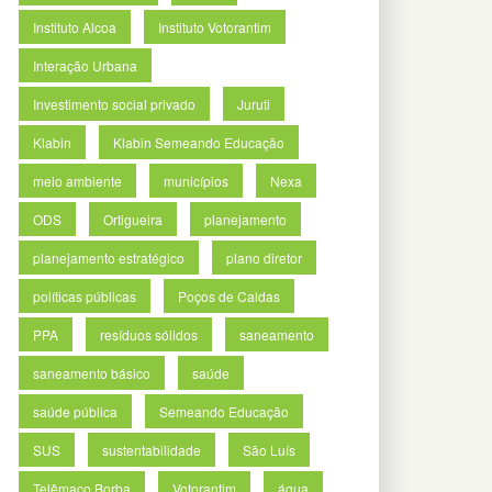
Instituto Alcoa
Instituto Votorantim
Interação Urbana
Investimento social privado
Juruti
Klabin
Klabin Semeando Educação
meio ambiente
municípios
Nexa
ODS
Ortigueira
planejamento
planejamento estratégico
plano diretor
políticas públicas
Poços de Caldas
PPA
resíduos sólidos
saneamento
saneamento básico
saúde
saúde pública
Semeando Educação
SUS
sustentabilidade
São Luís
Telêmaco Borba
Votorantim
água