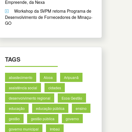
Empreende, da Nexa
Workshop da SVPM retoma Programa de
Desenvolvimento de Fornecedores de Minaçu-
GO
TAGS
abastecimento
Alcoa
Aripuanã
assistência social
cidades
desenvolvimento regional
Ecoa Gestão
educação
educação pública
ensino
gestão
gestão pública
governo
governo municipal
Imbaú