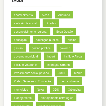
TAGS
abastecimento
Alcoa
Aripuanã
assistência social
cidades
desenvolvimento regional
Ecoa Gestão
educação
educação pública
ensino
gestão
gestão pública
governo
governo municipal
Imbaú
Instituto Alcoa
Instituto Votorantim
Interação Urbana
Investimento social privado
Juruti
Klabin
Klabin Semeando Educação
meio ambiente
municípios
Nexa
ODS
Ortigueira
planejamento
planejamento estratégico
plano diretor
políticas públicas