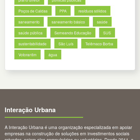
Poços de Caldas
PPA
resíduos sólidos
saneamento
saneamento básico
saúde
saúde pública
Semeando Educação
SUS
sustentabilidade
São Luís
Telêmaco Borba
Votorantim
água
Interação Urbana
A Interação Urbana é uma organização especializada em apoiar
empresas na construção de soluções em investimentos sociais
privados, sejam eles compulsórios ou voluntários. Desde 2011, a