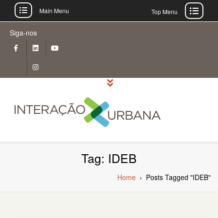
Main Menu
Top Menu
Skip
Siga-nos
to
content
Tag: IDEB
Home
›
Posts Tagged "IDEB"