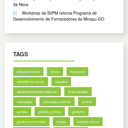
da Nexa
Workshop da SVPM retoma Programa de
Desenvolvimento de Fornecedores de Minaçu-GO
TAGS
abastecimento
Alcoa
Aripuanã
assistência social
cidades
desenvolvimento regional
Ecoa Gestão
educação
educação pública
ensino
gestão
gestão pública
governo
governo municipal
Imbaú
Instituto Alcoa