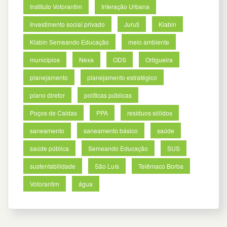
Instituto Votorantim
Interação Urbana
Investimento social privado
Juruti
Klabin
Klabin Semeando Educação
meio ambiente
municípios
Nexa
ODS
Ortigueira
planejamento
planejamento estratégico
plano diretor
políticas públicas
Poços de Caldas
PPA
resíduos sólidos
saneamento
saneamento básico
saúde
saúde pública
Semeando Educação
SUS
sustentabilidade
São Luís
Telêmaco Borba
Votorantim
água