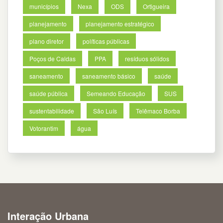
municípios
Nexa
ODS
Ortigueira
planejamento
planejamento estratégico
plano diretor
políticas públicas
Poços de Caldas
PPA
resíduos sólidos
saneamento
saneamento básico
saúde
saúde pública
Semeando Educação
SUS
sustentabilidade
São Luís
Telêmaco Borba
Votorantim
água
Interação Urbana