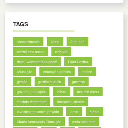
TAGS
abastecimento
Alcoa
Aripuanã
assistência social
cidades
desenvolvimento regional
Ecoa Gestão
educação
educação pública
ensino
gestão
gestão pública
governo
governo municipal
Imbaú
Instituto Alcoa
Instituto Votorantim
Interação Urbana
Investimento social privado
Juruti
Klabin
Klabin Semeando Educação
meio ambiente