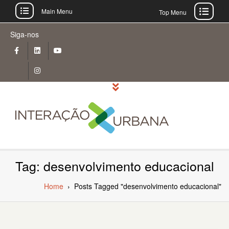
Main Menu
Top Menu
Skip
Siga-nos
to
content
Tag: desenvolvimento educacional
Home
›
Posts Tagged "desenvolvimento educacional"