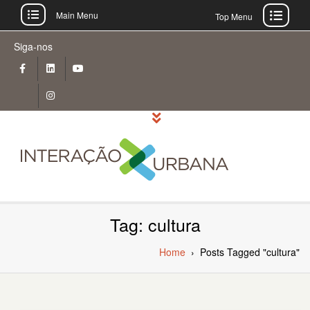
Main Menu
Top Menu
Skip
Siga-nos
to
content
Tag: cultura
Home
›
Posts Tagged "cultura"