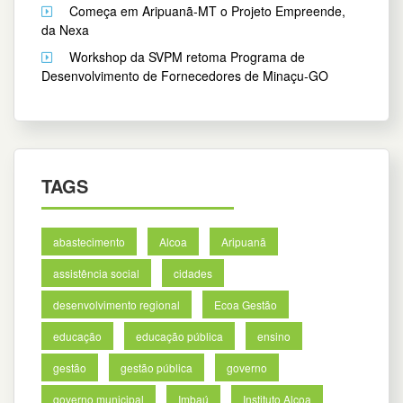
Começa em Aripuanã-MT o Projeto Empreende,
da Nexa
Workshop da SVPM retoma Programa de
Desenvolvimento de Fornecedores de Minaçu-GO
TAGS
abastecimento
Alcoa
Aripuanã
assistência social
cidades
desenvolvimento regional
Ecoa Gestão
educação
educação pública
ensino
gestão
gestão pública
governo
governo municipal
Imbaú
Instituto Alcoa