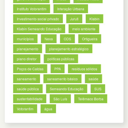
Instituto Votorantim
Interação Urbana
Investimento social privado
Juruti
Klabin
Klabin Semeando Educação
meio ambiente
municípios
Nexa
ODS
Ortigueira
planejamento
planejamento estratégico
plano diretor
políticas públicas
Poços de Caldas
PPA
resíduos sólidos
saneamento
saneamento básico
saúde
saúde pública
Semeando Educação
SUS
sustentabilidade
São Luís
Telêmaco Borba
Votorantim
água