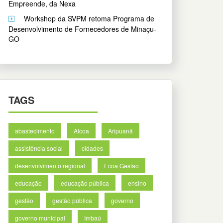
Empreende, da Nexa
Workshop da SVPM retoma Programa de
Desenvolvimento de Fornecedores de Minaçu-
GO
TAGS
abastecimento
Alcoa
Aripuanã
assistência social
cidades
desenvolvimento regional
Ecoa Gestão
educação
educação pública
ensino
gestão
gestão pública
governo
governo municipal
Imbaú