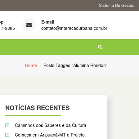
Sistema De Gestão
pp
E-mail
17-9885
contato@interacaourbana.com.br
Home
›
Posts Tagged "Alumina Rondon"
NOTÍCIAS RECENTES
Caminhos dos Saberes e da Cultura
Começa em Aripuanã-MT o Projeto