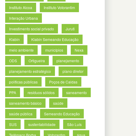
Instituto Alcoa
Instituto Votorantim
Interação Urbana
Investimento social privado
Juruti
Klabin
Klabin Semeando Educação
meio ambiente
municípios
Nexa
ODS
Ortigueira
planejamento
planejamento estratégico
plano diretor
políticas públicas
Poços de Caldas
PPA
resíduos sólidos
saneamento
saneamento básico
saúde
saúde pública
Semeando Educação
SUS
sustentabilidade
São Luís
Telêmaco Borba
Votorantim
água