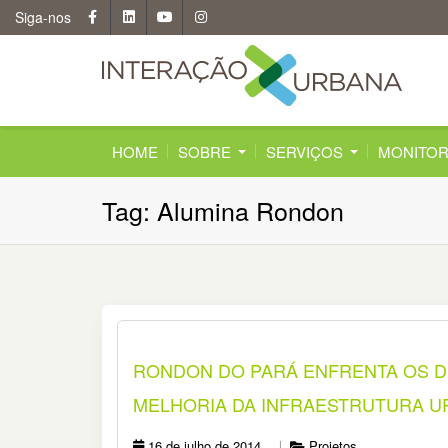
Skip
Siga-nos
to
content
HOME
SOBRE
SERVIÇOS
MONITOR
Tag: Alumina Rondon
RONDON DO PARÁ ENFRENTA OS DE
MELHORIA DA INFRAESTRUTURA U
16 de julho de 2014
Projetos