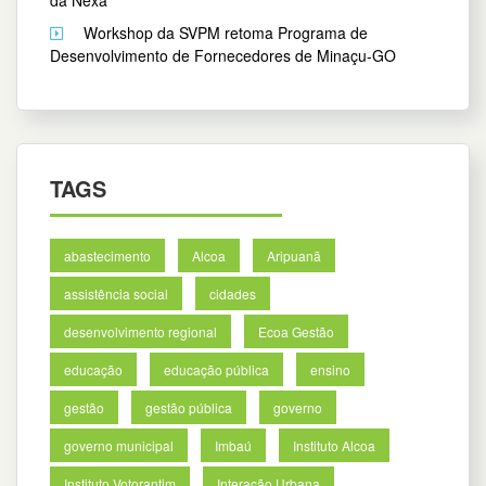
Workshop da SVPM retoma Programa de
Desenvolvimento de Fornecedores de Minaçu-GO
TAGS
abastecimento
Alcoa
Aripuanã
assistência social
cidades
desenvolvimento regional
Ecoa Gestão
educação
educação pública
ensino
gestão
gestão pública
governo
governo municipal
Imbaú
Instituto Alcoa
Instituto Votorantim
Interação Urbana