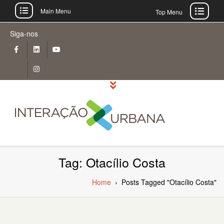
Main Menu
Top Menu
Skip
Siga-nos
to
content
Tag: Otacílio Costa
Home
›
Posts Tagged "Otacílio Costa"