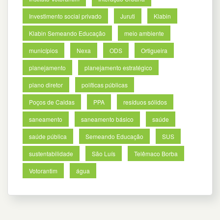
Investimento social privado
Juruti
Klabin
Klabin Semeando Educação
meio ambiente
municípios
Nexa
ODS
Ortigueira
planejamento
planejamento estratégico
plano diretor
políticas públicas
Poços de Caldas
PPA
resíduos sólidos
saneamento
saneamento básico
saúde
saúde pública
Semeando Educação
SUS
sustentabilidade
São Luís
Telêmaco Borba
Votorantim
água