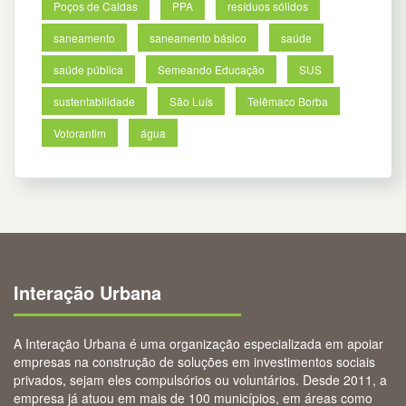
Poços de Caldas
PPA
resíduos sólidos
saneamento
saneamento básico
saúde
saúde pública
Semeando Educação
SUS
sustentabilidade
São Luís
Telêmaco Borba
Votorantim
água
Interação Urbana
A Interação Urbana é uma organização especializada em apoiar
empresas na construção de soluções em investimentos sociais
privados, sejam eles compulsórios ou voluntários. Desde 2011, a
empresa já atuou em mais de 100 municípios, em áreas como