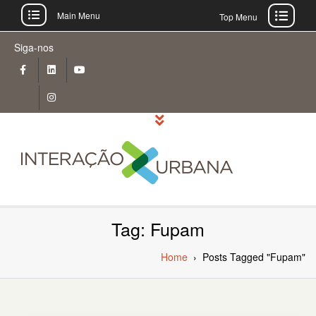
Main Menu
Top Menu
Skip
Siga-nos
to
content
Tag: Fupam
Home
›
Posts Tagged "Fupam"