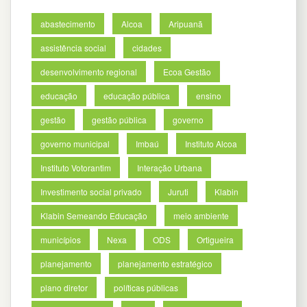
abastecimento
Alcoa
Aripuanã
assistência social
cidades
desenvolvimento regional
Ecoa Gestão
educação
educação pública
ensino
gestão
gestão pública
governo
governo municipal
Imbaú
Instituto Alcoa
Instituto Votorantim
Interação Urbana
Investimento social privado
Juruti
Klabin
Klabin Semeando Educação
meio ambiente
municípios
Nexa
ODS
Ortigueira
planejamento
planejamento estratégico
plano diretor
políticas públicas