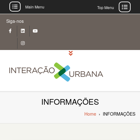
Main Menu
Top Menu
Skip
Siga-nos
to
content
INFORMAÇÕES
Home
›
INFORMAÇÕES