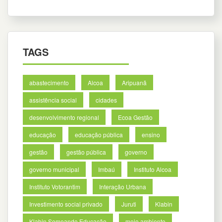
TAGS
abastecimento
Alcoa
Aripuanã
assistência social
cidades
desenvolvimento regional
Ecoa Gestão
educação
educação pública
ensino
gestão
gestão pública
governo
governo municipal
Imbaú
Instituto Alcoa
Instituto Votorantim
Interação Urbana
Investimento social privado
Juruti
Klabin
Klabin Semeando Educação
meio ambiente