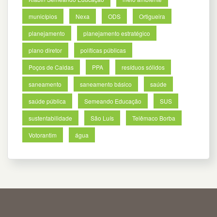
municípios
Nexa
ODS
Ortigueira
planejamento
planejamento estratégico
plano diretor
políticas públicas
Poços de Caldas
PPA
resíduos sólidos
saneamento
saneamento básico
saúde
saúde pública
Semeando Educação
SUS
sustentabilidade
São Luís
Telêmaco Borba
Votorantim
água