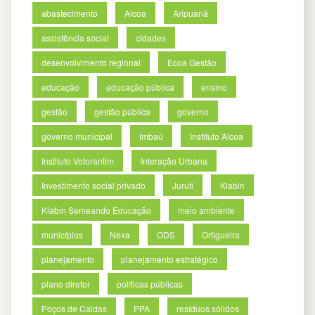
abastecimento
Alcoa
Aripuanã
assistência social
cidades
desenvolvimento regional
Ecoa Gestão
educação
educação pública
ensino
gestão
gestão pública
governo
governo municipal
Imbaú
Instituto Alcoa
Instituto Votorantim
Interação Urbana
Investimento social privado
Juruti
Klabin
Klabin Semeando Educação
meio ambiente
municípios
Nexa
ODS
Ortigueira
planejamento
planejamento estratégico
plano diretor
políticas públicas
Poços de Caldas
PPA
resíduos sólidos