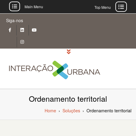
Main Menu
Top Menu
Skip
Siga-nos
to
content
Ordenamento territorial
Home
›
Soluções
›
Ordenamento territorial