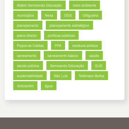
Klabin Semeando Educação
meio ambiente
municípios
Nexa
ODS
Ortigueira
planejamento
planejamento estratégico
plano diretor
políticas públicas
Poços de Caldas
PPA
resíduos sólidos
saneamento
saneamento básico
saúde
saúde pública
Semeando Educação
SUS
sustentabilidade
São Luís
Telêmaco Borba
Votorantim
água