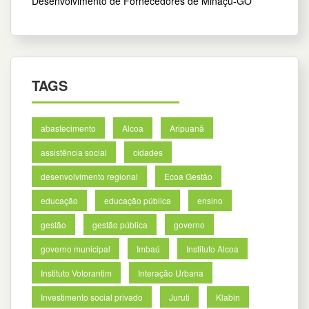
Desenvolvimento de Fornecedores de Minaçu-GO
TAGS
abastecimento
Alcoa
Aripuanã
assistência social
cidades
desenvolvimento regional
Ecoa Gestão
educação
educação pública
ensino
gestão
gestão pública
governo
governo municipal
Imbaú
Instituto Alcoa
Instituto Votorantim
Interação Urbana
Investimento social privado
Juruti
Klabin