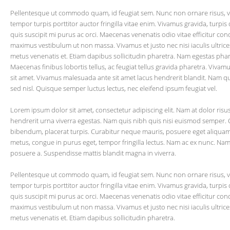
Pellentesque ut commodo quam, id feugiat sem. Nunc non ornare risus, vi
tempor turpis porttitor auctor fringilla vitae enim. Vivamus gravida, turpis 
quis suscipit mi purus ac orci. Maecenas venenatis odio vitae efficitur 
maximus vestibulum ut non massa. Vivamus et justo nec nisi iaculis ultrice
metus venenatis et. Etiam dapibus sollicitudin pharetra. Nam egestas phar
Maecenas finibus lobortis tellus, ac feugiat tellus gravida pharetra. Viva
sit amet. Vivamus malesuada ante sit amet lacus hendrerit blandit. Nam qui
sed nisl. Quisque semper luctus lectus, nec eleifend ipsum feugiat vel.
Lorem ipsum dolor sit amet, consectetur adipiscing elit. Nam at dolor risu
hendrerit urna viverra egestas. Nam quis nibh quis nisi euismod semper.
bibendum, placerat turpis. Curabitur neque mauris, posuere eget aliquam p
metus, congue in purus eget, tempor fringilla lectus. Nam ac ex nunc. Nam 
posuere a. Suspendisse mattis blandit magna in viverra.
Pellentesque ut commodo quam, id feugiat sem. Nunc non ornare risus, vi
tempor turpis porttitor auctor fringilla vitae enim. Vivamus gravida, turpis 
quis suscipit mi purus ac orci. Maecenas venenatis odio vitae efficitur 
maximus vestibulum ut non massa. Vivamus et justo nec nisi iaculis ultrice
metus venenatis et. Etiam dapibus sollicitudin pharetra.