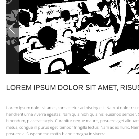
LOREM IPSUM DOLOR SIT AMET, RISU
Lorem ipsum dolor sit amet, consectetur adipiscing elit. Nam at dolor risu
hendrerit urna viverra egestas. Nam quis nibh quis nisi euismod semper.
bibendum, placerat turpis. Curabitur neque mauris, posuere eget aliquam p
metus, congue in purus eget, tempor fringilla lectus. Nam ac ex nunc. Nam 
posuere a. Suspendisse mattis blandit magna in viverra.