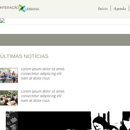
Início
Agenda
ÚLTIMAS NOTÍCIAS
Lorem ipsum dolor sit amet,
consectetur adipiscing elit
nam at dolor risus
Lorem ipsum dolor sit amet,
consectetur adipiscing elit
nam at dolor risus